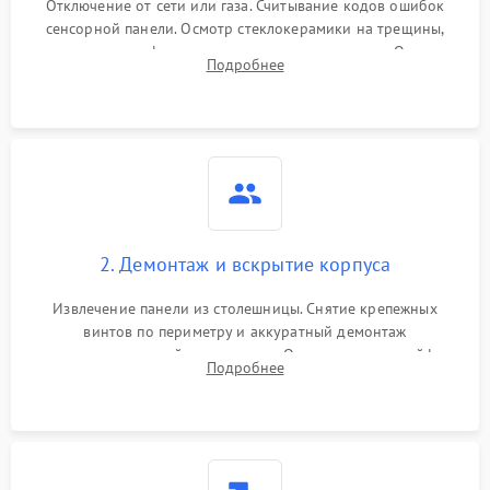
Отключение от сети или газа. Считывание кодов ошибок
сенсорной панели. Осмотр стеклокерамики на трещины,
проверка конфорок на равномерность нагрева. Опрос
Подробнее
клиента о симптомах (не включается, не видит посуду,
щелкает).
2. Демонтаж и вскрытие корпуса
Извлечение панели из столешницы. Снятие крепежных
винтов по периметру и аккуратный демонтаж
стеклокерамической поверхности. Отсоединение шлейфов
Подробнее
сенсорного блока для доступа к силовым платам, катушкам
или ТЭНам.