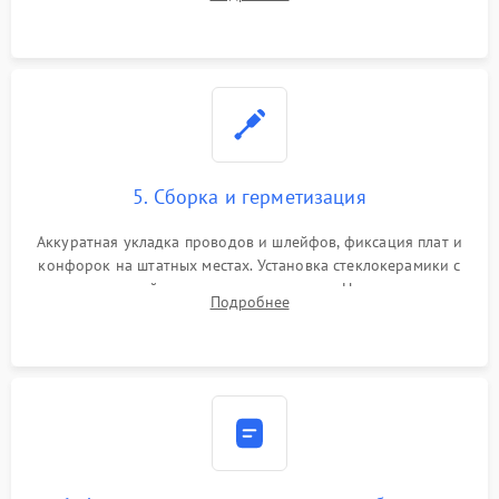
дорожек. Очистка контактов и замена поврежденной
проводки.
5. Сборка и герметизация
Аккуратная укладка проводов и шлейфов, фиксация плат и
конфорок на штатных местах. Установка стеклокерамики с
проверкой равномерности зазоров. Нанесение
Подробнее
термостойкого герметика или укладка уплотнительной
ленты по контуру.