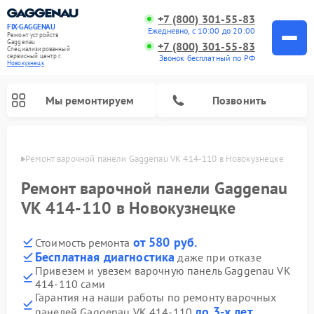
+7 (800) 301-55-83
FIX-GAGGENAU
Ежедневно, с 10:00 до 20:00
Ремонт устройств
Gaggenau
+7 (800) 301-55-83
Специализированный
cервисный центр г.
Звонок бесплатный по РФ
Новокузнецк
Мы ремонтируем
Позвонить
нецке
Ремонт варочной панели Gaggenau VK 414-110 в Новокузнецке
Ремонт варочной панели Gaggenau
VK 414-110 в Новокузнецке
от 580 руб.
Стоимость ремонта
Бесплатная диагностика
даже при отказе
Привезем и увезем варочную панель Gaggenau VK
414-110 сами
Ремонт холодильников Gaggenau
Ремонт духовых шкафов Gaggenau
Ремонт стиральных машин Gaggenau
Ремонт посудомоечных машин Gaggenau
Ремонт микроволновых печей Gaggenau
Ремонт сушильных машин Gaggenau
Гарантия на наши работы по ремонту варочных
до 3-х лет
панелей Gaggenau VK 414-110