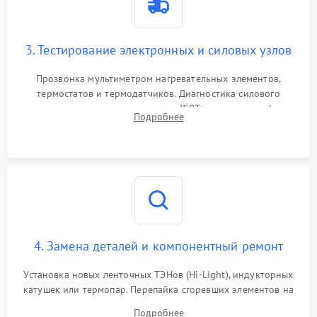
3. Тестирование электронных и силовых узлов
Прозвонка мультиметром нагревательных элементов,
термостатов и термодатчиков. Диагностика силового
модуля, реле, диодных мостов и IGBT-транзисторов (для
Подробнее
индукции). Проверка кранов и газ-контроля (для газовых
панелей).
4. Замена деталей и компонентный ремонт
Установка новых ленточных ТЭНов (Hi-Light), индукторных
катушек или термопар. Перепайка сгоревших элементов на
плате управления, восстановление токопроводящих
Подробнее