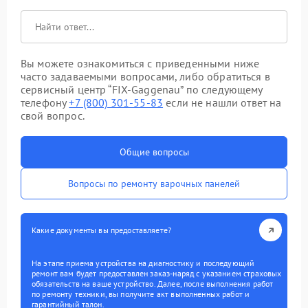
Вы можете ознакомиться с приведенными ниже
часто задаваемыми вопросами, либо обратиться в
сервисный центр “FIX-Gaggenau” по следующему
телефону
+7 (800) 301-55-83
если не нашли ответ на
свой вопрос.
Общие вопросы
Вопросы по ремонту варочных панелей
Какие документы вы предоставляете?
На этапе приема устройства на диагностику и последующий
ремонт вам будет предоставлен заказ-наряд с указанием страховых
обязательств на ваше устройство. Далее, после выполнения работ
по ремонту техники, вы получите акт выполненных работ и
гарантийный талон.