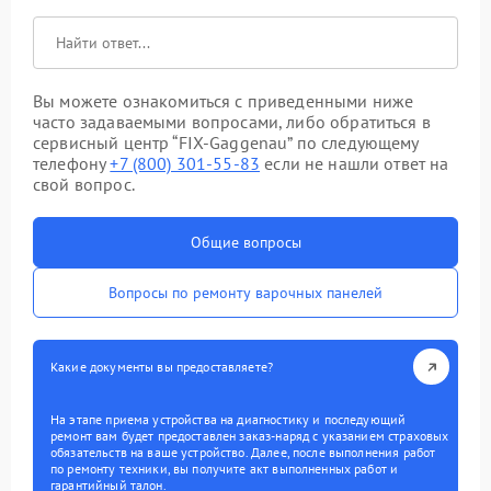
Вы можете ознакомиться с приведенными ниже
часто задаваемыми вопросами, либо обратиться в
сервисный центр “FIX-Gaggenau” по следующему
телефону
+7 (800) 301-55-83
если не нашли ответ на
свой вопрос.
Общие вопросы
Вопросы по ремонту варочных панелей
Какие документы вы предоставляете?
На этапе приема устройства на диагностику и последующий
ремонт вам будет предоставлен заказ-наряд с указанием страховых
обязательств на ваше устройство. Далее, после выполнения работ
по ремонту техники, вы получите акт выполненных работ и
гарантийный талон.