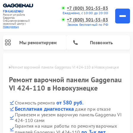
+7 (800) 301-55-83
FIX-GAGGENAU
Ежедневно, с 10:00 до 20:00
Ремонт устройств
Gaggenau
+7 (800) 301-55-83
Специализированный
cервисный центр г.
Звонок бесплатный по РФ
Новокузнецк
Мы ремонтируем
Позвонить
нецке
Ремонт варочной панели Gaggenau VI 424-110 в Новокузнецке
Ремонт варочной панели Gaggenau
VI 424-110 в Новокузнецке
от 580 руб.
Стоимость ремонта
Бесплатная диагностика
даже при отказе
Привезем и увезем варочную панель Gaggenau VI
424-110 сами
Ремонт холодильников Gaggenau
Ремонт духовых шкафов Gaggenau
Ремонт стиральных машин Gaggenau
Ремонт посудомоечных машин Gaggenau
Ремонт микроволновых печей Gaggenau
Ремонт сушильных машин Gaggenau
Гарантия на наши работы по ремонту варочных
до 3-х лет
панелей Gaggenau VI 424-110