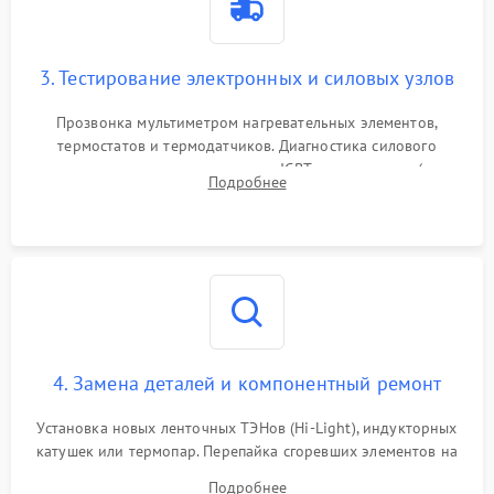
3. Тестирование электронных и силовых узлов
Прозвонка мультиметром нагревательных элементов,
термостатов и термодатчиков. Диагностика силового
модуля, реле, диодных мостов и IGBT-транзисторов (для
Подробнее
индукции). Проверка кранов и газ-контроля (для газовых
панелей).
4. Замена деталей и компонентный ремонт
Установка новых ленточных ТЭНов (Hi-Light), индукторных
катушек или термопар. Перепайка сгоревших элементов на
плате управления, восстановление токопроводящих
Подробнее