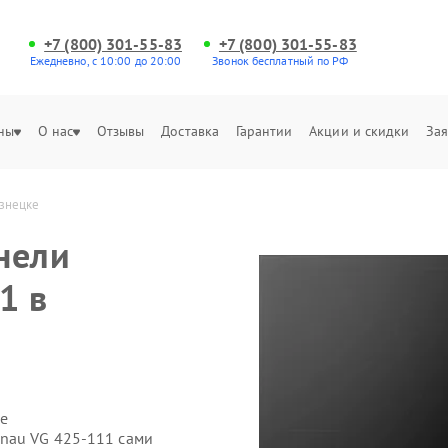
+7 (800) 301-55-83
+7 (800) 301-55-83
Ежедневно, с 10:00 до 20:00
Звонок бесплатный по РФ
ны
О нас
Отзывы
Доставка
Гарантии
Акции и скидки
Зая
узнецке
нели
1 в
е
enau VG 425-111 сами