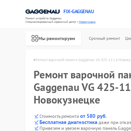
FIX-GAGGENAU
Ремонт устройств Gaggenau
Специализированный cервисный центр г.
Новокузнецк
Мы ремонтируем
Срочный ремонт
Це
nau в Новокузнецке
Ремонт варочной панели Gaggenau VG 425-111 в Новок
Ремонт варочной па
Gaggenau VG 425-11
Новокузнецке
от 580 руб.
Стоимость ремонта
Бесплатная диагностика
даже при отказ
Привезем и увезем варочную панель Gagg
Ремонт холодильников Gaggenau
Ремонт стиральных машин Gaggenau
Ремонт посудомоечных машин Gaggenau
Ремонт духовых шкафов Gaggenau
Ремонт микроволновых печей Gaggenau
Ремонт сушильных машин Gaggenau