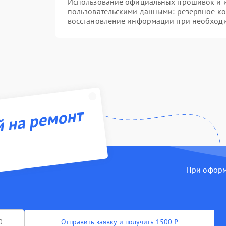
Использование официальных прошивок и ин
пользовательскими данными: резервное к
восстановление информации при необход
й на ремонт
При оформл
Отправить заявку и получить 1500 ₽