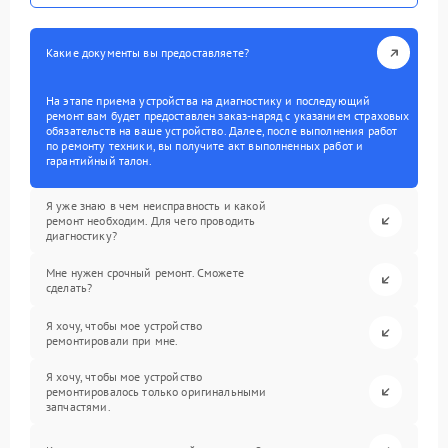
Какие документы вы предоставляете?
На этапе приема устройства на диагностику и последующий
ремонт вам будет предоставлен заказ-наряд с указанием страховых
обязательств на ваше устройство. Далее, после выполнения работ
по ремонту техники, вы получите акт выполненных работ и
гарантийный талон.
Я уже знаю в чем неисправность и какой
ремонт необходим. Для чего проводить
диагностику?
Мне нужен срочный ремонт. Сможете
сделать?
Я хочу, чтобы мое устройство
ремонтировали при мне.
Я хочу, чтобы мое устройство
ремонтировалось только оригинальными
запчастями.