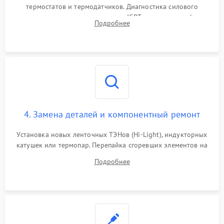
термостатов и термодатчиков. Диагностика силового
модуля, реле, диодных мостов и IGBT-транзисторов (для
Подробнее
индукции). Проверка кранов и газ-контроля (для газовых
панелей).
4. Замена деталей и компонентный ремонт
Установка новых ленточных ТЭНов (Hi-Light), индукторных
катушек или термопар. Перепайка сгоревших элементов на
плате управления, восстановление токопроводящих
Подробнее
дорожек. Очистка контактов и замена поврежденной
проводки.