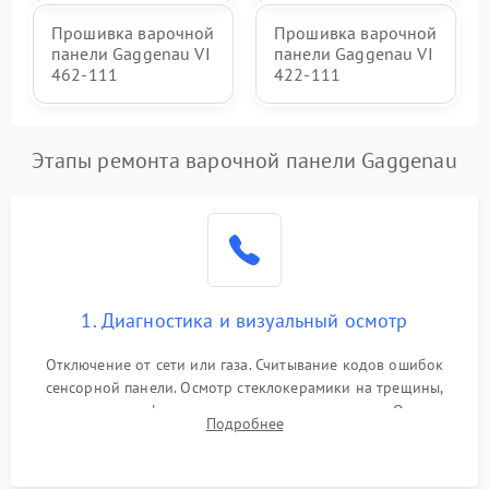
Прошивка варочной
Прошивка варочной
панели Gaggenau VI
панели Gaggenau VI
462-111
422-111
Этапы ремонта варочной панели Gaggenau
1. Диагностика и визуальный осмотр
Отключение от сети или газа. Считывание кодов ошибок
сенсорной панели. Осмотр стеклокерамики на трещины,
проверка конфорок на равномерность нагрева. Опрос
Подробнее
клиента о симптомах (не включается, не видит посуду,
щелкает).