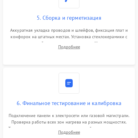
5. Сборка и герметизация
Аккуратная укладка проводов и шлейфов, фиксация плат и
конфорок на штатных местах. Установка стеклокерамики с
проверкой равномерности зазоров. Нанесение
Подробнее
термостойкого герметика или укладка уплотнительной
ленты по контуру.
6. Финальное тестирование и калибровка
Подключение панели к электросети или газовой магистрали.
Проверка работы всех зон нагрева на разных мощностях.
Тестирование сенсорного управления, таймера, индикаторов
Подробнее
остаточного тепла и систем защиты от перегрева.