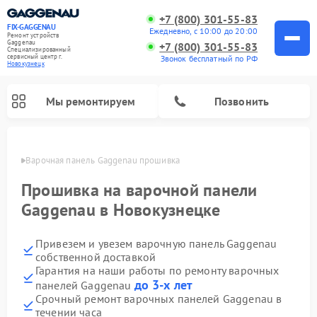
+7 (800) 301-55-83
FIX-GAGGENAU
Ежедневно, с 10:00 до 20:00
Ремонт устройств
Gaggenau
+7 (800) 301-55-83
Специализированный
cервисный центр г.
Звонок бесплатный по РФ
Новокузнецк
Мы ремонтируем
Позвонить
нецке
Варочная панель Gaggenau прошивка
Прошивка на варочной панели
Gaggenau в Новокузнецке
Привезем и увезем варочную панель Gaggenau
собственной доставкой
Гарантия на наши работы по ремонту варочных
до 3-х лет
панелей Gaggenau
Ремонт холодильников Gaggenau
Ремонт духовых шкафов Gaggenau
Ремонт стиральных машин Gaggenau
Ремонт посудомоечных машин Gaggenau
Ремонт микроволновых печей Gaggenau
Ремонт сушильных машин Gaggenau
Срочный ремонт варочных панелей Gaggenau в
течении часа