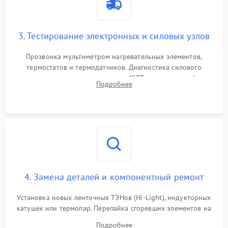
3. Тестирование электронных и силовых узлов
Прозвонка мультиметром нагревательных элементов,
термостатов и термодатчиков. Диагностика силового
модуля, реле, диодных мостов и IGBT-транзисторов (для
Подробнее
индукции). Проверка кранов и газ-контроля (для газовых
панелей).
4. Замена деталей и компонентный ремонт
Установка новых ленточных ТЭНов (Hi-Light), индукторных
катушек или термопар. Перепайка сгоревших элементов на
плате управления, восстановление токопроводящих
Подробнее