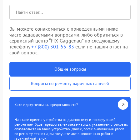
Вы можете ознакомиться с приведенными ниже
часто задаваемыми вопросами, либо обратиться в
сервисный центр “FIX-Gaggenau” по следующему
телефону
+7 (800) 301-55-83
если не нашли ответ на
свой вопрос.
Общие вопросы
Вопросы по ремонту варочных панелей
Какие документы вы предоставляете?
На этапе приема устройства на диагностику и последующий
ремонт вам будет предоставлен заказ-наряд с указанием страховых
обязательств на ваше устройство. Далее, после выполнения работ
по ремонту техники, вы получите акт выполненных работ и
гарантийный талон.