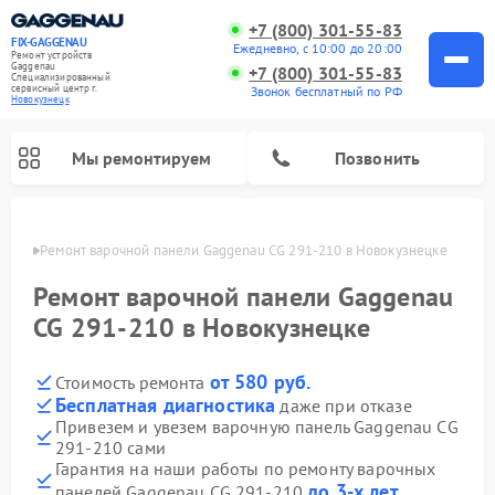
+7 (800) 301-55-83
FIX-GAGGENAU
Ежедневно, с 10:00 до 20:00
Ремонт устройств
Gaggenau
+7 (800) 301-55-83
Специализированный
cервисный центр г.
Звонок бесплатный по РФ
Новокузнецк
Мы ремонтируем
Позвонить
нецке
Ремонт варочной панели Gaggenau CG 291-210 в Новокузнецке
Ремонт варочной панели Gaggenau
CG 291-210 в Новокузнецке
от 580 руб.
Стоимость ремонта
Бесплатная диагностика
даже при отказе
Привезем и увезем варочную панель Gaggenau CG
291-210 сами
Ремонт холодильников Gaggenau
Ремонт духовых шкафов Gaggenau
Ремонт стиральных машин Gaggenau
Ремонт посудомоечных машин Gaggenau
Ремонт микроволновых печей Gaggenau
Ремонт сушильных машин Gaggenau
Гарантия на наши работы по ремонту варочных
до 3-х лет
панелей Gaggenau CG 291-210