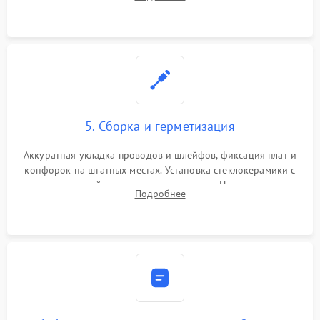
дорожек. Очистка контактов и замена поврежденной
проводки.
5. Сборка и герметизация
Аккуратная укладка проводов и шлейфов, фиксация плат и
конфорок на штатных местах. Установка стеклокерамики с
проверкой равномерности зазоров. Нанесение
Подробнее
термостойкого герметика или укладка уплотнительной
ленты по контуру.