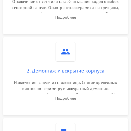
Отключение от сети или газа. Считывание кодов ошибок
сенсорной панели. Осмотр стеклокерамики на трещины,
проверка конфорок на равномерность нагрева. Опрос
Подробнее
клиента о симптомах (не включается, не видит посуду,
щелкает).
2. Демонтаж и вскрытие корпуса
Извлечение панели из столешницы. Снятие крепежных
винтов по периметру и аккуратный демонтаж
стеклокерамической поверхности. Отсоединение шлейфов
Подробнее
сенсорного блока для доступа к силовым платам, катушкам
или ТЭНам.