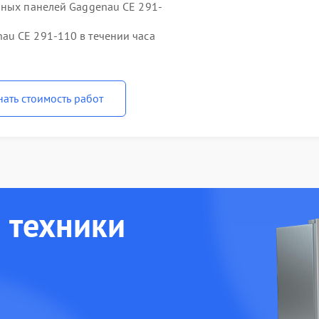
чных панелей Gaggenau CE 291-
au CE 291-110 в течении часа
нать стоимость работ
 техники