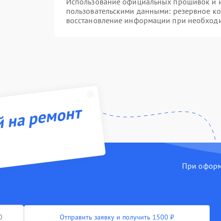
Использование официальных прошивок и ин
пользовательскими данными: резервное к
восстановление информации при необход
й на ремонт
При оформл
Отправить заявку и получить 1500 ₽