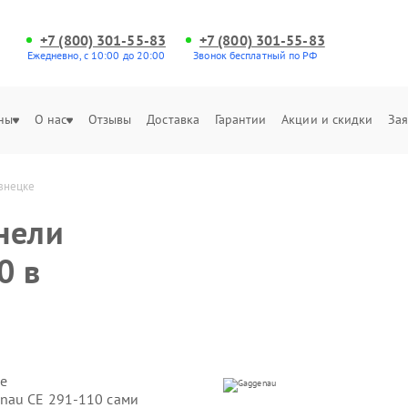
+7 (800) 301-55-83
+7 (800) 301-55-83
Ежедневно, с 10:00 до 20:00
Звонок бесплатный по РФ
ны
О нас
Отзывы
Доставка
Гарантии
Акции и скидки
Зая
знецке
нели
0 в
е
nau CE 291-110 сами