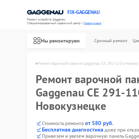
FIX-GAGGENAU
Ремонт устройств Gaggenau
Специализированный cервисный центр г.
Новокузнецк
Мы ремонтируем
Срочный ремонт
Це
nau в Новокузнецке
Ремонт варочной панели Gaggenau CE 291-110 в Новоку
Ремонт варочной па
Gaggenau CE 291-11
Новокузнецке
от 580 руб.
Стоимость ремонта
Бесплатная диагностика
даже при отказ
Привезем и увезем варочную панель Gagge
Ремонт холодильников Gaggenau
Ремонт стиральных машин Gaggenau
Ремонт посудомоечных машин Gaggenau
Ремонт духовых шкафов Gaggenau
Ремонт микроволновых печей Gaggenau
Ремонт сушильных машин Gaggenau