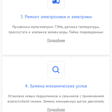
3. Ремонт электроники и электрики
Прозвонка мультиметром ТЭНа, датчика температуры,
прессостата и клапанов залива воды. Пайка поврежденных
дорожек или замена симисторов на плате управления.
Подробнее
Восстановление целостности проводки и контактов.
4. Замена механических узлов
Установка новых подшипников и сальников с применением
влагостойкой смазки. Замена изношенных щеток двигателя,
порванного ремня привода, неисправного сливного насоса
Подробнее
или поврежденной резиновой манжеты.