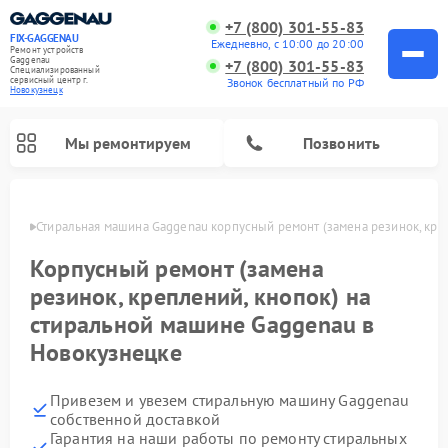
+7 (800) 301-55-83
FIX-GAGGENAU
Ежедневно, с 10:00 до 20:00
Ремонт устройств
Gaggenau
+7 (800) 301-55-83
Специализированный
cервисный центр г.
Звонок бесплатный по РФ
Новокузнецк
Мы ремонтируем
Позвонить
нецке
Стиральная машина Gaggenau корпусный ремонт (замена резинок, кре
Корпусный ремонт (замена
резинок, креплений, кнопок) на
стиральной машине Gaggenau в
Новокузнецке
Привезем и увезем стиральную машину Gaggenau
Ремонт холодильников Gaggenau
Ремонт варочных панелей Gaggenau
Ремонт духовых шкафов Gaggenau
Ремонт посудомоечных машин Gaggenau
Ремонт микроволновых печей Gaggenau
Ремонт сушильных машин Gaggenau
собственной доставкой
Гарантия на наши работы по ремонту стиральных