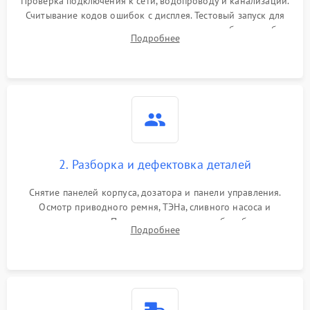
Проверка подключения к сети, водопроводу и канализации.
Считывание кодов ошибок с дисплея. Тестовый запуск для
выявления посторонних шумов, протечек или сбоев в работе
Подробнее
электронного модуля управления.
2. Разборка и дефектовка деталей
Снятие панелей корпуса, дозатора и панели управления.
Осмотр приводного ремня, ТЭНа, сливного насоса и
амортизаторов. Проверка подшипников барабана и
Подробнее
крестовины на износ, а манжеты люка на разрывы.