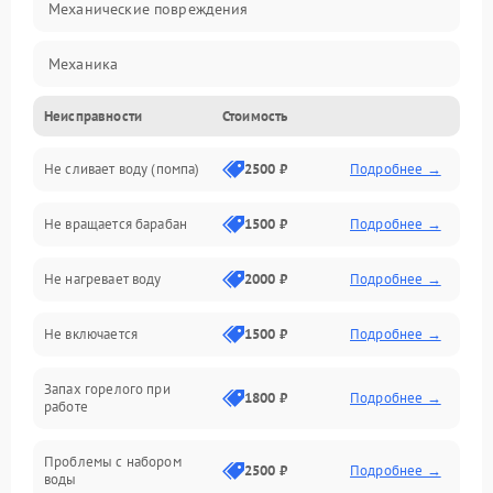
Механические повреждения
Механика
Неисправности
Стоимость
Электропитание
Не сливает воду (помпа)
2500 ₽
Подробнее →
Водоснабжение
Не вращается барабан
1500 ₽
Подробнее →
Слив
Не нагревает воду
2000 ₽
Подробнее →
Программное обеспечение
Не включается
1500 ₽
Подробнее →
Запах горелого при
1800 ₽
Подробнее →
работе
Проблемы с набором
2500 ₽
Подробнее →
воды