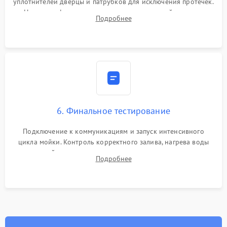
уплотнителей дверцы и патрубков для исключения протечек.
Надежная фиксация хомутов гидравлической системы,
Подробнее
сборка корпуса и установка датчика поплавка.
6. Финальное тестирование
Подключение к коммуникациям и запуск интенсивного
цикла мойки. Контроль корректного залива, нагрева воды
до нужной температуры, отсутствия посторонних шумов,
Подробнее
штатного слива и абсолютной сухости в поддоне.