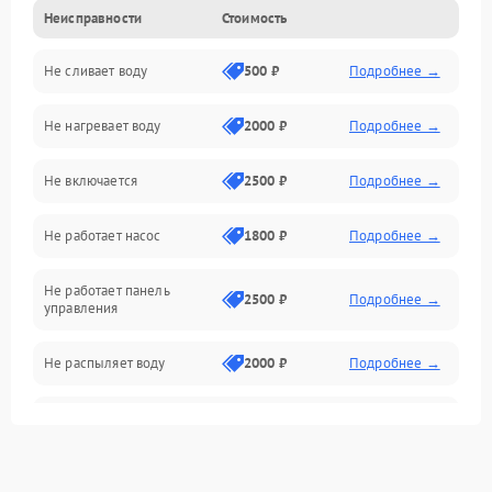
Неисправности
Стоимость
Управление
Не сливает воду
500 ₽
Подробнее →
Электропитание
Не нагревает воду
2000 ₽
Подробнее →
Датчики
Не включается
2500 ₽
Подробнее →
Нагрев
Не работает насос
1800 ₽
Подробнее →
Вода
Не работает панель
Гигиена
2500 ₽
Подробнее →
управления
Программное обеспечение
Не распыляет воду
2000 ₽
Подробнее →
Не запускается цикл
1800 ₽
Подробнее →
стирки
Проблемы с набором