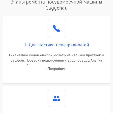
Этапы ремонта посудомоечной машины
1800 ₽
Подробнее →
воды
Gaggenau
Не работает сушилка
2100 ₽
Подробнее →
Сбои в работе таймера
1700 ₽
Подробнее →
Проблемы с
2100 ₽
Подробнее →
1. Диагностика неисправностей
циркуляционным насосом
Считывание кодов ошибок, осмотр на наличие протечек и
засоров. Проверка подключения к водопроводу. Анализ
жалоб на отсутствие слива, нагрева, вращения
Подробнее
разбрызгивателей или срабатывание системы защиты
аквастоп.