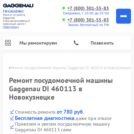
+7 (800) 301-55-83
FIX-GAGGENAU
Ежедневно, с 10:00 до 20:00
Ремонт устройств
Gaggenau
+7 (800) 301-55-83
Специализированный
cервисный центр г.
Звонок бесплатный по РФ
Новокузнецк
Мы ремонтируем
Позвонить
нецке
Ремонт посудомоечной машины Gaggenau DI 460113 в Новокузнецке
Ремонт посудомоечной машины
Gaggenau DI 460113 в
Новокузнецке
от 780 руб.
Стоимость ремонта
Бесплатная диагностика
даже при отказе
Привезем и увезем посудомоечную машину
Ремонт холодильников Gaggenau
Ремонт духовых шкафов Gaggenau
Ремонт стиральных машин Gaggenau
Ремонт варочных панелей Gaggenau
Ремонт микроволновых печей Gaggenau
Ремонт сушильных машин Gaggenau
Gaggenau DI 460113 сами