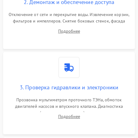
2. Демонтаж и обеспечение доступа
Отключение от сети и перекрытие воды. Извлечение корзин,
фильтров и импеллеров. Снятие боковых стенок, фасада
дверцы или нижнего поддона для прямого доступа к
Подробнее
циркуляционному насосу, ТЭНу и сливной помпе.
3. Проверка гидравлики и электроники
Прозвонка мультиметром проточного ТЭНа, обмоток
двигателей насосов и впускного клапана. Диагностика
прессостата (датчика уровня воды), датчика мутности,
Подробнее
концевика дверцы и электронного модуля управления.