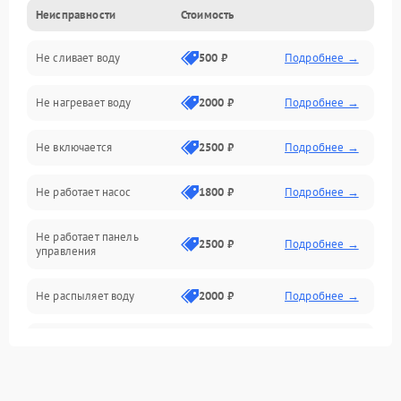
Неисправности
Стоимость
Управление
Не сливает воду
500 ₽
Подробнее →
Электропитание
Не нагревает воду
2000 ₽
Подробнее →
Датчики
Не включается
2500 ₽
Подробнее →
Нагрев
Не работает насос
1800 ₽
Подробнее →
Вода
Не работает панель
Гигиена
2500 ₽
Подробнее →
управления
Программное обеспечение
Не распыляет воду
2000 ₽
Подробнее →
Не запускается цикл
1800 ₽
Подробнее →
стирки
Проблемы с набором