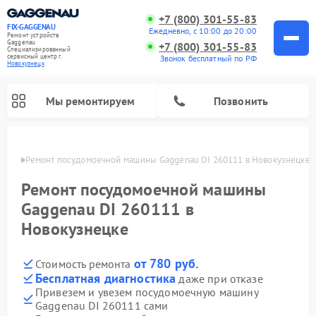
+7 (800) 301-55-83
FIX-GAGGENAU
Ежедневно, с 10:00 до 20:00
Ремонт устройств
Gaggenau
+7 (800) 301-55-83
Специализированный
cервисный центр г.
Звонок бесплатный по РФ
Новокузнецк
Мы ремонтируем
Позвонить
нецке
Ремонт посудомоечной машины Gaggenau DI 260111 в Новокузнецке
Ремонт посудомоечной машины
Gaggenau DI 260111 в
Новокузнецке
от 780 руб.
Стоимость ремонта
Бесплатная диагностика
даже при отказе
Привезем и увезем посудомоечную машину
Ремонт холодильников Gaggenau
Ремонт духовых шкафов Gaggenau
Ремонт стиральных машин Gaggenau
Ремонт варочных панелей Gaggenau
Ремонт микроволновых печей Gaggenau
Ремонт сушильных машин Gaggenau
Gaggenau DI 260111 сами