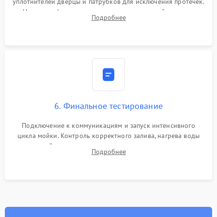
уплотнителей дверцы и патрубков для исключения протечек.
Надежная фиксация хомутов гидравлической системы,
Подробнее
сборка корпуса и установка датчика поплавка.
6. Финальное тестирование
Подключение к коммуникациям и запуск интенсивного
цикла мойки. Контроль корректного залива, нагрева воды
до нужной температуры, отсутствия посторонних шумов,
Подробнее
штатного слива и абсолютной сухости в поддоне.