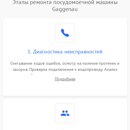
Этапы ремонта посудомоечной машины
1800 ₽
Подробнее →
воды
Gaggenau
Не работает сушилка
2100 ₽
Подробнее →
Сбои в работе таймера
1700 ₽
Подробнее →
Проблемы с
2100 ₽
Подробнее →
1. Диагностика неисправностей
циркуляционным насосом
Считывание кодов ошибок, осмотр на наличие протечек и
засоров. Проверка подключения к водопроводу. Анализ
жалоб на отсутствие слива, нагрева, вращения
Подробнее
разбрызгивателей или срабатывание системы защиты
аквастоп.