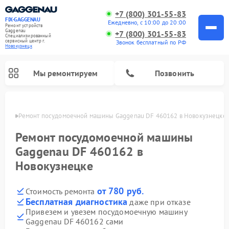
+7 (800) 301-55-83
FIX-GAGGENAU
Ежедневно, с 10:00 до 20:00
Ремонт устройств
Gaggenau
+7 (800) 301-55-83
Специализированный
cервисный центр г.
Звонок бесплатный по РФ
Новокузнецк
Мы ремонтируем
Позвонить
нецке
Ремонт посудомоечной машины Gaggenau DF 460162 в Новокузнецке
Ремонт посудомоечной машины
Gaggenau DF 460162 в
Новокузнецке
от 780 руб.
Стоимость ремонта
Бесплатная диагностика
даже при отказе
Привезем и увезем посудомоечную машину
Ремонт холодильников Gaggenau
Ремонт духовых шкафов Gaggenau
Ремонт стиральных машин Gaggenau
Ремонт варочных панелей Gaggenau
Ремонт микроволновых печей Gaggenau
Ремонт сушильных машин Gaggenau
Gaggenau DF 460162 сами