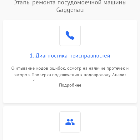
Этапы ремонта посудомоечной машины
1800 ₽
Подробнее →
воды
Gaggenau
Не работает сушилка
2100 ₽
Подробнее →
Сбои в работе таймера
1700 ₽
Подробнее →
Проблемы с
2100 ₽
Подробнее →
1. Диагностика неисправностей
циркуляционным насосом
Считывание кодов ошибок, осмотр на наличие протечек и
засоров. Проверка подключения к водопроводу. Анализ
жалоб на отсутствие слива, нагрева, вращения
Подробнее
разбрызгивателей или срабатывание системы защиты
аквастоп.