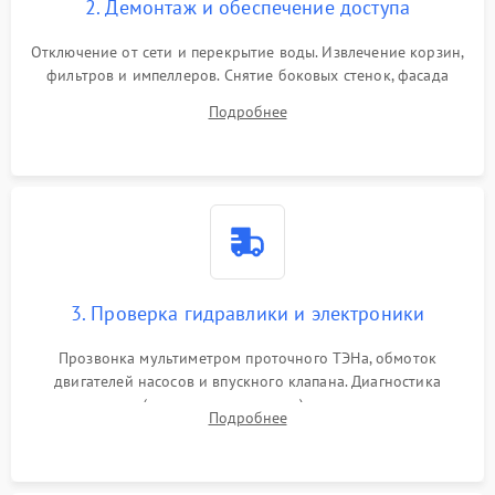
2. Демонтаж и обеспечение доступа
Отключение от сети и перекрытие воды. Извлечение корзин,
фильтров и импеллеров. Снятие боковых стенок, фасада
дверцы или нижнего поддона для прямого доступа к
Подробнее
циркуляционному насосу, ТЭНу и сливной помпе.
3. Проверка гидравлики и электроники
Прозвонка мультиметром проточного ТЭНа, обмоток
двигателей насосов и впускного клапана. Диагностика
прессостата (датчика уровня воды), датчика мутности,
Подробнее
концевика дверцы и электронного модуля управления.