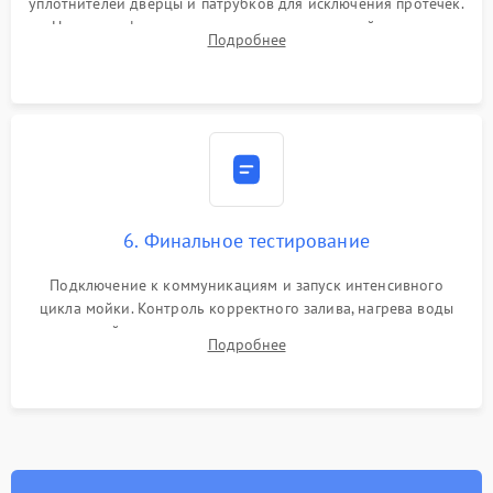
уплотнителей дверцы и патрубков для исключения протечек.
Надежная фиксация хомутов гидравлической системы,
Подробнее
сборка корпуса и установка датчика поплавка.
6. Финальное тестирование
Подключение к коммуникациям и запуск интенсивного
цикла мойки. Контроль корректного залива, нагрева воды
до нужной температуры, отсутствия посторонних шумов,
Подробнее
штатного слива и абсолютной сухости в поддоне.