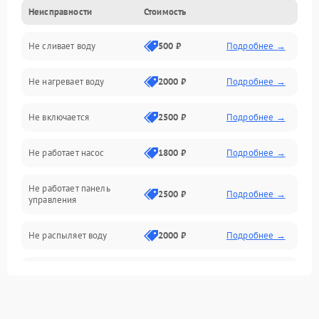
Неисправности
Стоимость
Управление
Не сливает воду
500 ₽
Подробнее →
Электропитание
Не нагревает воду
2000 ₽
Подробнее →
Датчики
Не включается
2500 ₽
Подробнее →
Нагрев
Не работает насос
1800 ₽
Подробнее →
Вода
Не работает панель
Гигиена
2500 ₽
Подробнее →
управления
Программное обеспечение
Не распыляет воду
2000 ₽
Подробнее →
Не запускается цикл
1800 ₽
Подробнее →
стирки
Проблемы с набором