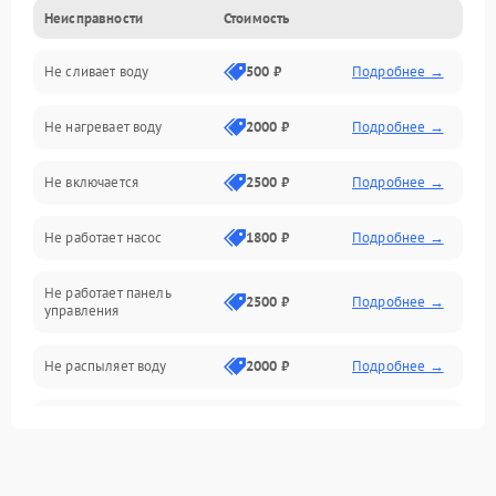
Неисправности
Стоимость
Управление
Не сливает воду
500 ₽
Подробнее →
Электропитание
Не нагревает воду
2000 ₽
Подробнее →
Датчики
Не включается
2500 ₽
Подробнее →
Нагрев
Не работает насос
1800 ₽
Подробнее →
Вода
Не работает панель
Гигиена
2500 ₽
Подробнее →
управления
Программное обеспечение
Не распыляет воду
2000 ₽
Подробнее →
Не запускается цикл
1800 ₽
Подробнее →
стирки
Проблемы с набором