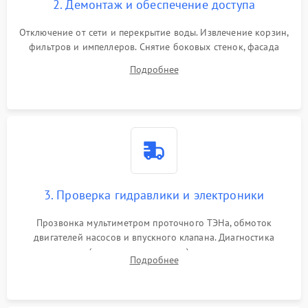
2. Демонтаж и обеспечение доступа
Отключение от сети и перекрытие воды. Извлечение корзин,
фильтров и импеллеров. Снятие боковых стенок, фасада
дверцы или нижнего поддона для прямого доступа к
Подробнее
циркуляционному насосу, ТЭНу и сливной помпе.
3. Проверка гидравлики и электроники
Прозвонка мультиметром проточного ТЭНа, обмоток
двигателей насосов и впускного клапана. Диагностика
прессостата (датчика уровня воды), датчика мутности,
Подробнее
концевика дверцы и электронного модуля управления.