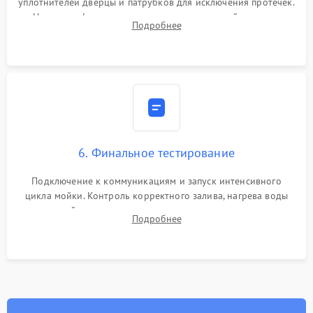
уплотнителей дверцы и патрубков для исключения протечек.
Надежная фиксация хомутов гидравлической системы,
Подробнее
сборка корпуса и установка датчика поплавка.
6. Финальное тестирование
Подключение к коммуникациям и запуск интенсивного
цикла мойки. Контроль корректного залива, нагрева воды
до нужной температуры, отсутствия посторонних шумов,
Подробнее
штатного слива и абсолютной сухости в поддоне.