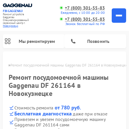
+7 (800) 301-55-83
FIX-GAGGENAU
Ежедневно, с 10:00 до 20:00
Ремонт устройств
Gaggenau
+7 (800) 301-55-83
Специализированный
cервисный центр г.
Звонок бесплатный по РФ
Новокузнецк
Мы ремонтируем
Позвонить
нецке
Ремонт посудомоечной машины Gaggenau DF 261164 в Новокузнецке
Ремонт посудомоечной машины
Gaggenau DF 261164 в
Новокузнецке
от 780 руб.
Стоимость ремонта
Бесплатная диагностика
даже при отказе
Привезем и увезем посудомоечную машину
Ремонт холодильников Gaggenau
Ремонт духовых шкафов Gaggenau
Ремонт стиральных машин Gaggenau
Ремонт варочных панелей Gaggenau
Ремонт микроволновых печей Gaggenau
Ремонт сушильных машин Gaggenau
Gaggenau DF 261164 сами