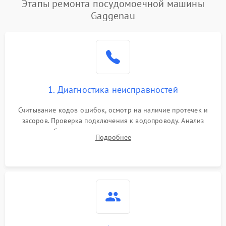
Этапы ремонта посудомоечной машины
1800 ₽
Подробнее →
воды
Gaggenau
Не работает сушилка
2100 ₽
Подробнее →
Сбои в работе таймера
1700 ₽
Подробнее →
Проблемы с
2100 ₽
Подробнее →
1. Диагностика неисправностей
циркуляционным насосом
Считывание кодов ошибок, осмотр на наличие протечек и
засоров. Проверка подключения к водопроводу. Анализ
жалоб на отсутствие слива, нагрева, вращения
Подробнее
разбрызгивателей или срабатывание системы защиты
аквастоп.