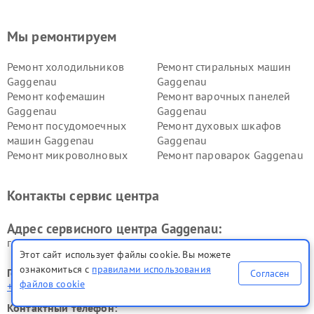
Мы ремонтируем
Ремонт холодильников
Ремонт стиральных машин
Gaggenau
Gaggenau
Ремонт кофемашин
Ремонт варочных панелей
Gaggenau
Gaggenau
Ремонт посудомоечных
Ремонт духовых шкафов
машин Gaggenau
Gaggenau
Ремонт микроволновых
Ремонт пароварок Gaggenau
печей Gaggenau
Ремонт сушильных машин Gaggenau
Контакты сервис центра
Адрес сервисного центра Gaggenau:
г. Новокузнецк, ул. Ленина, 2
Этот сайт использует файлы cookie. Вы можете
ознакомиться с
правилами использования
Горячая линия:
Согласен
файлов cookie
+7 (800) 301-55-83
Контактный телефон: