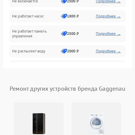
Не включается
2500 ₽
Подробнее →
Нагрев
Не работает насос
1800 ₽
Подробнее →
Вода
Не работает панель
Гигиена
2500 ₽
Подробнее →
управления
Программное обеспечение
Не распыляет воду
2000 ₽
Подробнее →
Не запускается цикл
1800 ₽
Подробнее →
стирки
Проблемы с набором
Ремонт других устройств бренда Gaggenau
1800 ₽
Подробнее →
воды
Не работает сушилка
2100 ₽
Подробнее →
Сбои в работе таймера
1700 ₽
Подробнее →