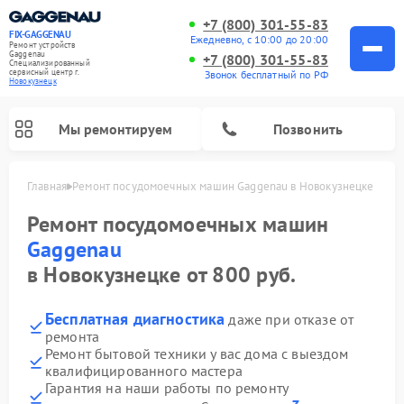
+7 (800) 301-55-83
FIX-GAGGENAU
Ежедневно, с 10:00 до 20:00
Ремонт устройств
Gaggenau
+7 (800) 301-55-83
Специализированный
cервисный центр г.
Звонок бесплатный по РФ
Новокузнецк
Мы ремонтируем
Позвонить
Главная
Ремонт посудомоечных машин Gaggenau в Новокузнецке
Ремонт посудомоечных машин
Gaggenau
в Новокузнецке от 800 руб.
Бесплатная диагностика
даже при отказе от
ремонта
Ремонт бытовой техники у вас дома с выездом
квалифицированного мастера
Ремонт холодильников Gaggenau
Ремонт духовых шкафов Gaggenau
Ремонт стиральных машин Gaggenau
Ремонт варочных панелей Gaggenau
Ремонт микроволновых печей Gaggenau
Ремонт сушильных машин Gaggenau
Гарантия на наши работы по ремонту