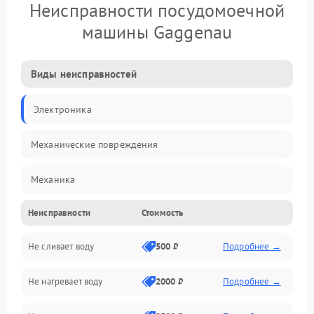
Неисправности посудомоечной
машины Gaggenau
Виды неисправностей
Электроника
Механические повреждения
Механика
Неисправности
Стоимость
Управление
Не сливает воду
500 ₽
Подробнее →
Электропитание
Не нагревает воду
2000 ₽
Подробнее →
Датчики