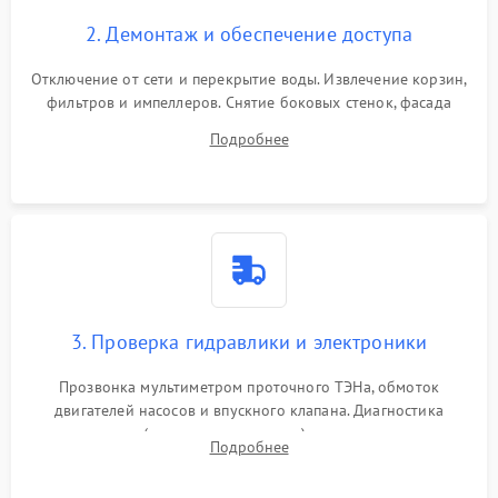
2. Демонтаж и обеспечение доступа
Отключение от сети и перекрытие воды. Извлечение корзин,
фильтров и импеллеров. Снятие боковых стенок, фасада
дверцы или нижнего поддона для прямого доступа к
Подробнее
циркуляционному насосу, ТЭНу и сливной помпе.
3. Проверка гидравлики и электроники
Прозвонка мультиметром проточного ТЭНа, обмоток
двигателей насосов и впускного клапана. Диагностика
прессостата (датчика уровня воды), датчика мутности,
Подробнее
концевика дверцы и электронного модуля управления.