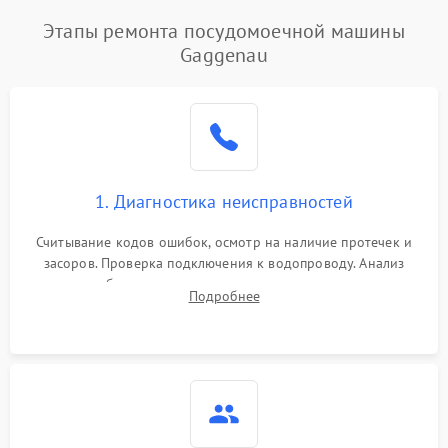
Этапы ремонта посудомоечной машины
Gaggenau
1. Диагностика неисправностей
Считывание кодов ошибок, осмотр на наличие протечек и
засоров. Проверка подключения к водопроводу. Анализ
жалоб на отсутствие слива, нагрева, вращения
Подробнее
разбрызгивателей или срабатывание системы защиты
аквастоп.