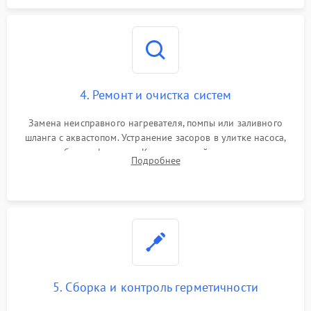
4. Ремонт и очистка систем
Замена неисправного нагревателя, помпы или заливного
шланга с аквастопом. Устранение засоров в улитке насоса,
патрубках и фильтрах. Компонентный ремонт платы
Подробнее
управления, восстановление поврежденной проводки.
5. Сборка и контроль герметичности