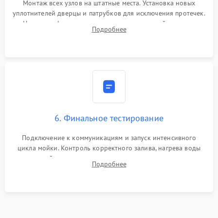
Монтаж всех узлов на штатные места. Установка новых
уплотнителей дверцы и патрубков для исключения протечек.
Надежная фиксация хомутов гидравлической системы,
Подробнее
сборка корпуса и установка датчика поплавка.
6. Финальное тестирование
Подключение к коммуникациям и запуск интенсивного
цикла мойки. Контроль корректного залива, нагрева воды
до нужной температуры, отсутствия посторонних шумов,
Подробнее
штатного слива и абсолютной сухости в поддоне.