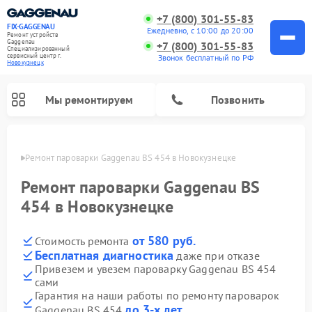
+7 (800) 301-55-83
FIX-GAGGENAU
Ежедневно, с 10:00 до 20:00
Ремонт устройств
Gaggenau
+7 (800) 301-55-83
Специализированный
cервисный центр г.
Звонок бесплатный по РФ
Новокузнецк
Мы ремонтируем
Позвонить
нецке
Ремонт пароварки Gaggenau BS 454 в Новокузнецке
Ремонт пароварки Gaggenau BS
454 в Новокузнецке
от 580 руб.
Стоимость ремонта
Бесплатная диагностика
даже при отказе
Привезем и увезем пароварку Gaggenau BS 454
сами
Ремонт холодильников Gaggenau
Ремонт посудомоечных машин Gaggenau
Ремонт микроволновых печей Gaggenau
Ремонт стиральных машин Gaggenau
Ремонт варочных панелей Gaggenau
Ремонт духовых шкафов Gaggenau
Ремонт сушильных машин Gaggenau
Гарантия на наши работы по ремонту пароварок
до 3-х лет
Gaggenau BS 454