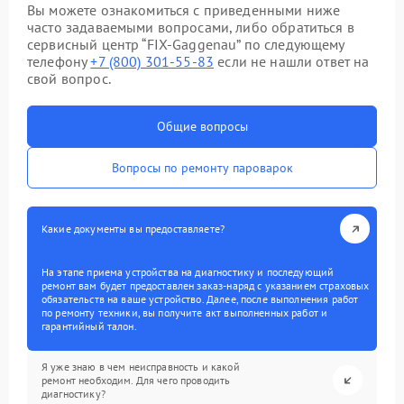
Вы можете ознакомиться с приведенными ниже
часто задаваемыми вопросами, либо обратиться в
сервисный центр “FIX-Gaggenau” по следующему
телефону
+7 (800) 301-55-83
если не нашли ответ на
свой вопрос.
Общие вопросы
Вопросы по ремонту пароварок
Какие документы вы предоставляете?
На этапе приема устройства на диагностику и последующий
ремонт вам будет предоставлен заказ-наряд с указанием страховых
обязательств на ваше устройство. Далее, после выполнения работ
по ремонту техники, вы получите акт выполненных работ и
гарантийный талон.
Я уже знаю в чем неисправность и какой
ремонт необходим. Для чего проводить
диагностику?