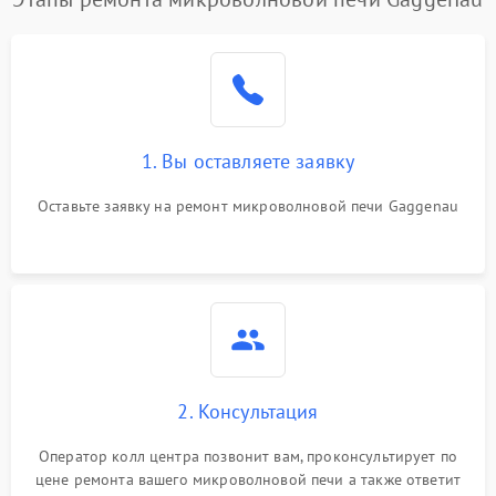
Проблемы с вентилятором
2000 ₽
Подробнее →
Поломка системы
2200 ₽
Подробнее →
охлаждения
1. Вы оставляете заявку
Не работают сенсорные
2400 ₽
Подробнее →
кнопки
Оставьте заявку на ремонт микроволновой печи Gaggenau
Не горит подсветка
2000 ₽
Подробнее →
Сломался трансформатор
1000 ₽
Подробнее →
2. Консультация
Оператор колл центра позвонит вам, проконсультирует по
цене ремонта вашего микроволновой печи а также ответит