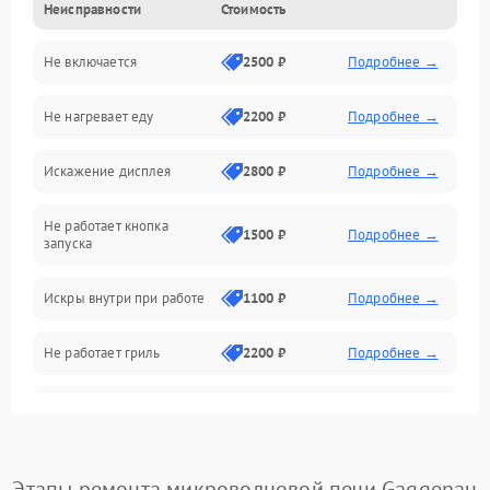
Неисправности
Стоимость
Дверца и корпус
Не включается
2500 ₽
Подробнее →
Механика и внутренние элементы
Не нагревает еду
2200 ₽
Подробнее →
Механические повреждения
Искажение дисплея
2800 ₽
Подробнее →
Питание и запуск
Не работает кнопка
Нагрев и приготовление
1500 ₽
Подробнее →
запуска
Программное обеспечение
Искры внутри при работе
1100 ₽
Подробнее →
Не работает гриль
2200 ₽
Подробнее →
Перегрев или отключение
2400 ₽
Подробнее →
во время работы
Появление запаха гари
2400 ₽
Подробнее →
Этапы ремонта микроволновой печи Gaggenau