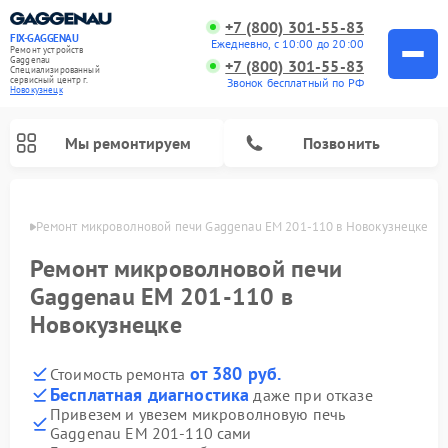
+7 (800) 301-55-83
FIX-GAGGENAU
Ежедневно, с 10:00 до 20:00
Ремонт устройств
Gaggenau
+7 (800) 301-55-83
Специализированный
cервисный центр г.
Звонок бесплатный по РФ
Новокузнецк
Мы ремонтируем
Позвонить
нецке
Ремонт микроволновой печи Gaggenau EM 201-110 в Новокузнецке
Ремонт микроволновой печи
Gaggenau EM 201-110 в
Новокузнецке
от 380 руб.
Стоимость ремонта
Бесплатная диагностика
даже при отказе
Привезем и увезем микроволновую печь
Ремонт холодильников Gaggenau
Ремонт посудомоечных машин Gaggenau
Ремонт стиральных машин Gaggenau
Ремонт варочных панелей Gaggenau
Ремонт духовых шкафов Gaggenau
Ремонт сушильных машин Gaggenau
Gaggenau EM 201-110 сами