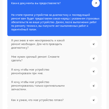
Какие документы вы предоставляете?
На этапе приема устройства на диагностику и последующий
ремонт вам будет предоставлен заказ-наряд с указанием страховых
обязательств на ваше устройство. Далее, после выполнения работ
по ремонту техники, вы получите акт выполненных работ и
гарантийный талон.
Я уже знаю в чем неисправность и какой
ремонт необходим. Для чего проводить
диагностику?
Мне нужен срочный ремонт. Сможете
сделать?
Я хочу, чтобы мое устройство
ремонтировали при мне.
Я хочу, чтобы мое устройство
ремонтировалось только оригинальными
запчастями.
Как я узнаю, что мое устройство готово?