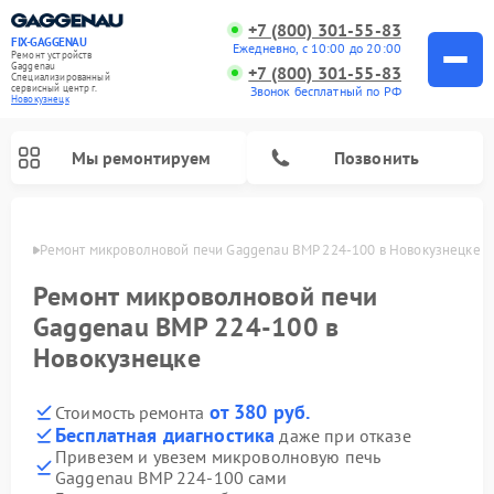
+7 (800) 301-55-83
FIX-GAGGENAU
Ежедневно, с 10:00 до 20:00
Ремонт устройств
Gaggenau
+7 (800) 301-55-83
Специализированный
cервисный центр г.
Звонок бесплатный по РФ
Новокузнецк
Мы ремонтируем
Позвонить
нецке
Ремонт микроволновой печи Gaggenau BMP 224-100 в Новокузнецке
Ремонт микроволновой печи
Gaggenau BMP 224-100 в
Новокузнецке
от 380 руб.
Стоимость ремонта
Бесплатная диагностика
даже при отказе
Привезем и увезем микроволновую печь
Ремонт холодильников Gaggenau
Ремонт посудомоечных машин Gaggenau
Ремонт стиральных машин Gaggenau
Ремонт варочных панелей Gaggenau
Ремонт духовых шкафов Gaggenau
Ремонт сушильных машин Gaggenau
Gaggenau BMP 224-100 сами