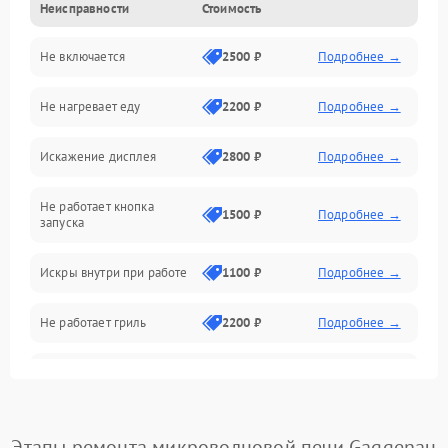
Неисправности
Стоимость
Дверца и корпус
Не включается
2500 ₽
Подробнее →
Механика и внутренние элементы
Не нагревает еду
2200 ₽
Подробнее →
Механические повреждения
Искажение дисплея
2800 ₽
Подробнее →
Питание и запуск
Не работает кнопка
Нагрев и приготовление
1500 ₽
Подробнее →
запуска
Программное обеспечение
Искры внутри при работе
1100 ₽
Подробнее →
Не работает гриль
2200 ₽
Подробнее →
Перегрев или отключение
2400 ₽
Подробнее →
во время работы
Появление запаха гари
2400 ₽
Подробнее →
Этапы ремонта микроволновой печи Gaggenau