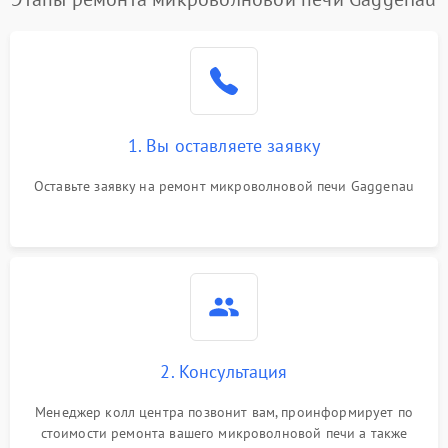
Проблемы с вентилятором
2000 ₽
Подробнее →
Поломка системы
2200 ₽
Подробнее →
охлаждения
1. Вы оставляете заявку
Не работают сенсорные
2400 ₽
Подробнее →
кнопки
Оставьте заявку на ремонт микроволновой печи Gaggenau
Не горит подсветка
2000 ₽
Подробнее →
Сломался трансформатор
1000 ₽
Подробнее →
2. Консультация
Менеджер колл центра позвонит вам, проинформирует по
стоимости ремонта вашего микроволновой печи а также