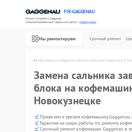
FIX-GAGGENAU
Ремонт устройств Gaggenau
Специализированный cервисный центр г.
Новокузнецк
Мы ремонтируем
Срочный ремонт
Це
nau в Новокузнецке
Кофемашина Gaggenau замена сальника заварочного бл
Замена сальника за
блока на кофемашин
Новокузнецке
Привезем и увезем кофемашину Gaggenau 
Гарантия на наши работы по ремонту коф
Срочный ремонт кофемашин Gaggenau в те
Ремонт холодильников Gaggenau
Ремонт стиральных машин Gaggenau
Ремонт варочных панелей Gaggenau
Ремонт посудомоечных машин Gaggenau
Ремонт духовых шкафов Gaggenau
Ремонт микроволновых печей Gaggenau
Ремонт сушильных машин Gaggenau