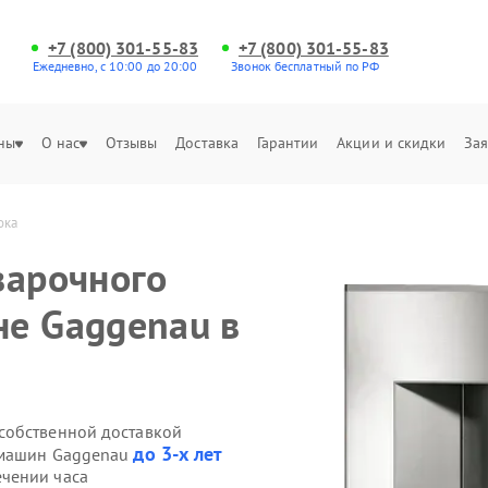
+7 (800) 301-55-83
+7 (800) 301-55-83
Ежедневно, с 10:00 до 20:00
Звонок бесплатный по РФ
ны
О нас
Отзывы
Доставка
Гарантии
Акции и скидки
Зая
ока
варочного
е Gaggenau в
собственной доставкой
до 3-х лет
емашин Gaggenau
чении часа