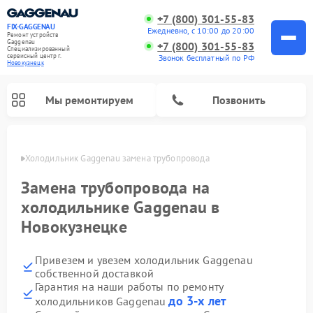
+7 (800) 301-55-83
FIX-GAGGENAU
Ежедневно, с 10:00 до 20:00
Ремонт устройств
Gaggenau
+7 (800) 301-55-83
Специализированный
cервисный центр г.
Звонок бесплатный по РФ
Новокузнецк
Мы ремонтируем
Позвонить
нецке
Холодильник Gaggenau замена трубопровода
Замена трубопровода на
холодильнике Gaggenau в
Новокузнецке
Привезем и увезем холодильник Gaggenau
собственной доставкой
Гарантия на наши работы по ремонту
Ремонт стиральных машин Gaggenau
Ремонт варочных панелей Gaggenau
Ремонт духовых шкафов Gaggenau
Ремонт посудомоечных машин Gaggenau
Ремонт микроволновых печей Gaggenau
Ремонт сушильных машин Gaggenau
до 3-х лет
холодильников Gaggenau