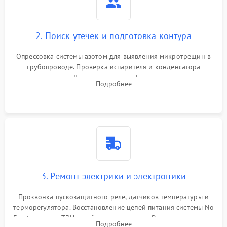
2. Поиск утечек и подготовка контура
Опрессовка системы азотом для выявления микротрещин в
трубопроводе. Проверка испарителя и конденсатора
течеискателем. Демонтаж старого фильтра-осушителя и
Подробнее
продувка капиллярной трубки для устранения засоров.
3. Ремонт электрики и электроники
Прозвонка пускозащитного реле, датчиков температуры и
терморегулятора. Восстановление цепей питания системы No
Frost, включая ТЭН оттайки и вентилятор. Ремонт или замена
Подробнее