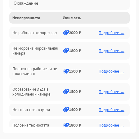
Охлаждение
Неисправности
Стоимость
Механика
Не работает компрессор
2000 ₽
Подробнее →
Электропитание
Не морозит морозильная
Дренаж
1800 ₽
Подробнее →
камера
Оттайка
Постоянно работает и не
1500 ₽
Подробнее →
отключается
Программное обеспечение
Образование льда в
1500 ₽
Подробнее →
холодильной камере
Не горит свет внутри
1400 ₽
Подробнее →
Поломка термостата
1800 ₽
Подробнее →