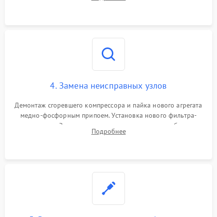
платы управления при сбоях алгоритмов.
4. Замена неисправных узлов
Демонтаж сгоревшего компрессора и пайка нового агрегата
медно-фосфорным припоем. Установка нового фильтра-
осушителя. Замена изношенных вентиляторов обдува,
Подробнее
сломанных заслонок или поврежденных дверных петель.