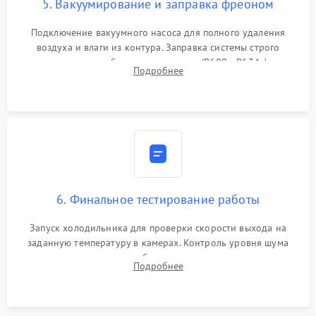
5. Вакуумирование и заправка фреоном
Подключение вакуумного насоса для полного удаления
воздуха и влаги из контура. Заправка системы строго
дозированным объемом хладагента (R600a, R134a) по
Подробнее
электронным весам. Контроль рабочего давления в системе.
6. Финальное тестирование работы
Запуск холодильника для проверки скорости выхода на
заданную температуру в камерах. Контроль уровня шума
компрессора, отсутствия обмерзания стенок и корректного
Подробнее
срабатывания системы автоматической оттайки.