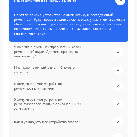
Какие документы вы предоставляете?
На этапе приема устройства на диагностику и последующий
ремонт вам будет предоставлен заказ-наряд с указанием страховых
обязательств на ваше устройство. Далее, после выполнения работ
по ремонту техники, вы получите акт выполненных работ и
гарантийный талон.
Я уже знаю в чем неисправность и какой
ремонт необходим. Для чего проводить
диагностику?
Мне нужен срочный ремонт. Сможете
сделать?
Я хочу, чтобы мое устройство
ремонтировали при мне.
Я хочу, чтобы мое устройство
ремонтировалось только оригинальными
запчастями.
Как я узнаю, что мое устройство готово?