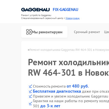
FIX-GAGGENAU
Ремонт устройств Gaggenau
Специализированный cервисный центр г.
Новокузнецк
Мы ремонтируем
Срочный ремонт
Це
nau в Новокузнецке
Ремонт холодильника Gaggenau RW 464-301 в Новокузн
Ремонт холодильни
RW 464-301 в Новок
от 480 руб.
Стоимость ремонта
Бесплатная диагностика
даже при отказ
Привезем и увезем холодильник Gaggenau
Гарантия на наши работы по ремонту холо
до 3-х лет
301
Ремонт стиральных машин Gaggenau
Ремонт варочных панелей Gaggenau
Ремонт посудомоечных машин Gaggenau
Ремонт духовых шкафов Gaggenau
Ремонт микроволновых печей Gaggenau
Ремонт сушильных машин Gaggenau