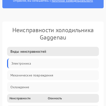
Отправляя, Вы соглашаетесь с
политикой конфиденциальности
Неисправности холодильника
Gaggenau
Виды неисправностей
Электроника
Механические повреждения
Охлаждение
Неисправности
Стоимость
Механика