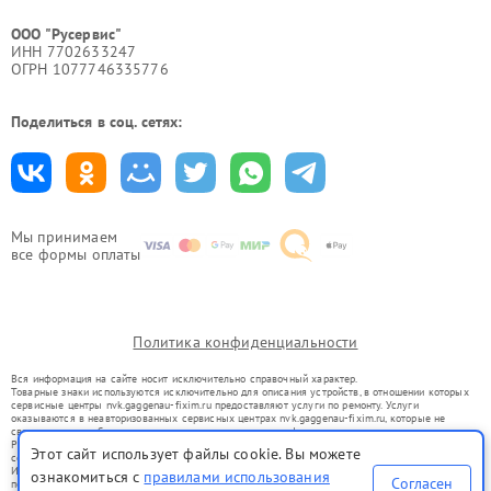
ООО "Русервис"
ИНН 7702633247
ОГРН 1077746335776
Поделиться в соц. сетях:
Мы принимаем
все формы оплаты
Политика конфиденциальности
Вся информация на сайте носит исключительно справочный характер.
Товарные знаки используются исключительно для описания устройств, в отношении которых
сервисные центры nvk.gaggenau-fixim.ru предоставляют услуги по ремонту. Услуги
оказываются в неавторизованных сервисных центрах nvk.gaggenau-fixim.ru, которые не
связаны с правообладателями товарных знаков или их официальными представителями.
Ремонт осуществляется для устройств, уже введенных в гражданский оборот в соответствии
Этот сайт использует файлы cookie. Вы можете
со статьей 1487 ГК РФ.
Использование товарных знаков не преследует цели индивидуализации услуг или введения
ознакомиться с
правилами использования
Согласен
потребителей в заблуждение, а служит для информирования о предоставляемых услугах по