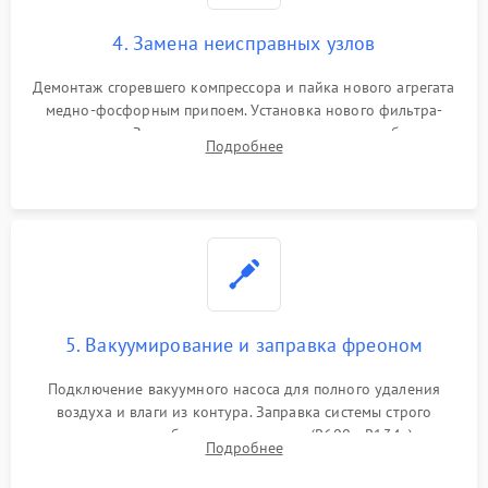
4. Замена неисправных узлов
Демонтаж сгоревшего компрессора и пайка нового агрегата
медно-фосфорным припоем. Установка нового фильтра-
осушителя. Замена изношенных вентиляторов обдува,
Подробнее
сломанных заслонок или поврежденных дверных петель.
5. Вакуумирование и заправка фреоном
Подключение вакуумного насоса для полного удаления
воздуха и влаги из контура. Заправка системы строго
дозированным объемом хладагента (R600a, R134a) по
Подробнее
электронным весам. Контроль рабочего давления в системе.