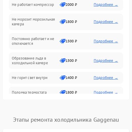
Не работает компрессор
2000 ₽
Подробнее →
Электропитание
Не морозит морозильная
Дренаж
1800 ₽
Подробнее →
камера
Оттайка
Постоянно работает и не
1500 ₽
Подробнее →
отключается
Программное обеспечение
Образование льда в
1500 ₽
Подробнее →
холодильной камере
Не горит свет внутри
1400 ₽
Подробнее →
Поломка термостата
1800 ₽
Подробнее →
Не работает вентилятор
1800 ₽
Подробнее →
Этапы ремонта холодильника Gaggenau
Поломка системы No Frost
2600 ₽
Подробнее →