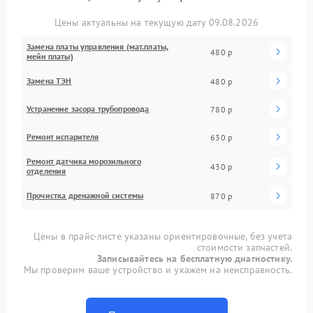
Цены актуальны на текущую дату 09.08.2026
Замена платы управления (мат.платы,
480 р
мейн платы)
Замена ТЭН
480 р
Устранение засора трубопровода
780 р
Ремонт испарителя
630 р
Ремонт датчика морозильного
430 р
отделения
Прочистка дренажной системы
870 р
Цены в прайс-листе указаны ориентировочные, без учета
стоимости запчастей.
Записывайтесь на бесплатную диагностику.
Мы проверим ваше устройство и укажем на неисправность.