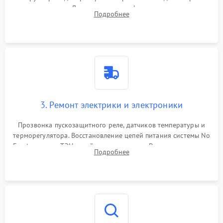
течеискателем. Демонтаж старого фильтра-осушителя и
Подробнее
продувка капиллярной трубки для устранения засоров.
3. Ремонт электрики и электроники
Прозвонка пускозащитного реле, датчиков температуры и
терморегулятора. Восстановление цепей питания системы No
Frost, включая ТЭН оттайки и вентилятор. Ремонт или замена
Подробнее
платы управления при сбоях алгоритмов.