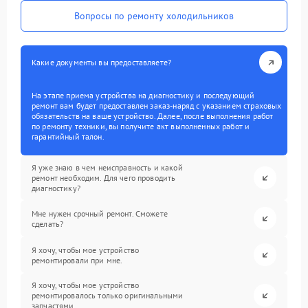
Вопросы по ремонту холодильников
Какие документы вы предоставляете?
На этапе приема устройства на диагностику и последующий
ремонт вам будет предоставлен заказ-наряд с указанием страховых
обязательств на ваше устройство. Далее, после выполнения работ
по ремонту техники, вы получите акт выполненных работ и
гарантийный талон.
Я уже знаю в чем неисправность и какой
ремонт необходим. Для чего проводить
диагностику?
Мне нужен срочный ремонт. Сможете
сделать?
Я хочу, чтобы мое устройство
ремонтировали при мне.
Я хочу, чтобы мое устройство
ремонтировалось только оригинальными
запчастями.