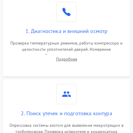
Образование конденсата
1800 ₽
Подробнее →
на стенках
Сбой в работе инвертора
2100 ₽
Подробнее →
1. Диагностика и внешний осмотр
Запах горелого при
2000 ₽
Подробнее →
Проверка температурных режимов, работы компрессора и
работе
целостности уплотнителей дверей. Измерение
сопротивления обмоток мотора, проверка термостата и
Не включается
Подробнее
1000 ₽
Подробнее →
считывание кодов ошибок с электронного дисплея.
холодильник
Проблемы с системой
автоматической
1800 ₽
Подробнее →
разморозки
2. Поиск утечек и подготовка контура
Опрессовка системы азотом для выявления микротрещин в
трубопроводе. Проверка испарителя и конденсатора