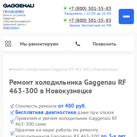
+7 (800) 301-55-83
FIX-GAGGENAU
Ежедневно, с 10:00 до 20:00
Ремонт устройств
Gaggenau
+7 (800) 301-55-83
Специализированный
cервисный центр г.
Звонок бесплатный по РФ
Новокузнецк
Мы ремонтируем
Позвонить
нецке
Ремонт холодильника Gaggenau RF 463-300 в Новокузнецке
Ремонт холодильника Gaggenau RF
463-300 в Новокузнецке
от 480 руб.
Стоимость ремонта
Бесплатная диагностика
даже при отказе
Привезем и увезем холодильник Gaggenau RF
463-300 сами
Ремонт стиральных машин Gaggenau
Ремонт варочных панелей Gaggenau
Ремонт духовых шкафов Gaggenau
Ремонт посудомоечных машин Gaggenau
Ремонт микроволновых печей Gaggenau
Ремонт сушильных машин Gaggenau
Гарантия на наши работы по ремонту
до 3-х лет
холодильников Gaggenau RF 463-300