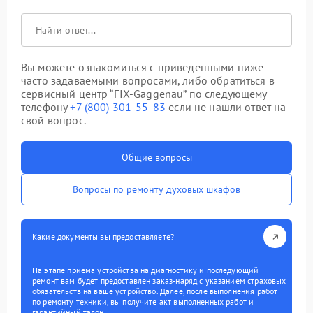
Вы можете ознакомиться с приведенными ниже
часто задаваемыми вопросами, либо обратиться в
сервисный центр “FIX-Gaggenau” по следующему
телефону
+7 (800) 301-55-83
если не нашли ответ на
свой вопрос.
Общие вопросы
Вопросы по ремонту духовых шкафов
Какие документы вы предоставляете?
На этапе приема устройства на диагностику и последующий
ремонт вам будет предоставлен заказ-наряд с указанием страховых
обязательств на ваше устройство. Далее, после выполнения работ
по ремонту техники, вы получите акт выполненных работ и
гарантийный талон.