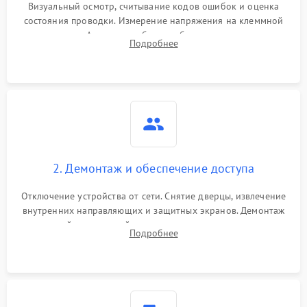
Визуальный осмотр, считывание кодов ошибок и оценка
состояния проводки. Измерение напряжения на клеммной
колодке. Анализ жалоб на проблемы с нагревом,
Подробнее
конвекцией, панелью управления или блокировкой дверцы.
2. Демонтаж и обеспечение доступа
Отключение устройства от сети. Снятие дверцы, извлечение
внутренних направляющих и защитных экранов. Демонтаж
задней или верхней панели для прямого доступа к
Подробнее
нагревательным элементам, плате и вентиляторам.