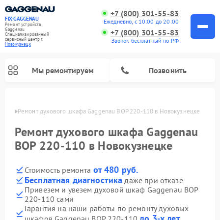
+7 (800) 301-55-83
FIX-GAGGENAU
Ежедневно, с 10:00 до 20:00
Ремонт устройств
Gaggenau
+7 (800) 301-55-83
Специализированный
cервисный центр г.
Звонок бесплатный по РФ
Новокузнецк
Мы ремонтируем
Позвонить
нецке
Ремонт духового шкафа Gaggenau BOP 220-110 в Новокузнецке
Ремонт духового шкафа Gaggenau
BOP 220-110 в Новокузнецке
от 480 руб.
Стоимость ремонта
Бесплатная диагностика
даже при отказе
Привезем и увезем духовой шкаф Gaggenau BOP
220-110 сами
Ремонт холодильников Gaggenau
Ремонт посудомоечных машин Gaggenau
Ремонт стиральных машин Gaggenau
Ремонт варочных панелей Gaggenau
Ремонт микроволновых печей Gaggenau
Ремонт сушильных машин Gaggenau
Гарантия на наши работы по ремонту духовых
до 3-х лет
шкафов Gaggenau BOP 220-110