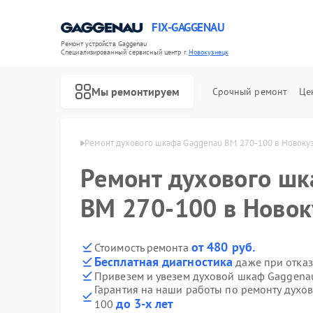
FIX-GAGGENAU
Ремонт устройств Gaggenau
Специализированный cервисный центр г.
Новокузнецк
Мы ремонтируем
Срочный ремонт
Це
nau в Новокузнецке
Ремонт духового шкафа Gaggenau BM 270-100 в Новоку
Ремонт духового ш
BM 270-100 в Новок
от 480 руб.
Стоимость ремонта
Бесплатная диагностика
даже при отказ
Привезем и увезем духовой шкаф Gaggena
Гарантия на наши работы по ремонту дух
до 3-х лет
100
Ремонт холодильников Gaggenau
Ремонт стиральных машин Gaggenau
Ремонт варочных панелей Gaggenau
Ремонт посудомоечных машин Gaggenau
Ремонт микроволновых печей Gaggenau
Ремонт сушильных машин Gaggenau