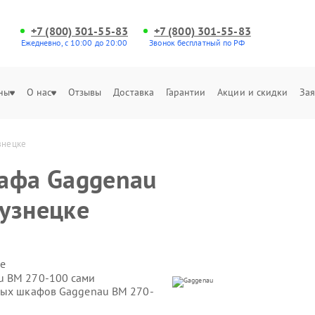
+7 (800) 301-55-83
+7 (800) 301-55-83
Ежедневно, с 10:00 до 20:00
Звонок бесплатный по РФ
ны
О нас
Отзывы
Доставка
Гарантии
Акции и скидки
Зая
знецке
кафа Gaggenau
узнецке
е
u BM 270-100 сами
овых шкафов Gaggenau BM 270-