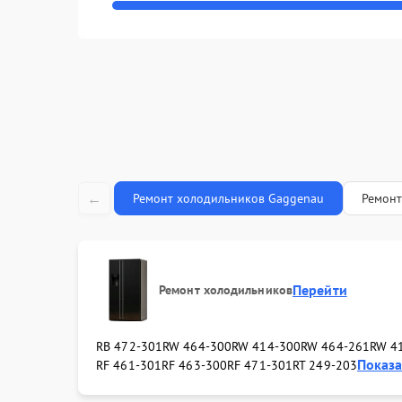
←
Ремонт холодильников Gaggenau
Ремонт
Перейти
Ремонт холодильников
RB 472-301
RW 464-300
RW 414-300
RW 464-261
RW 4
Показат
RF 461-301
RF 463-300
RF 471-301
RT 249-203