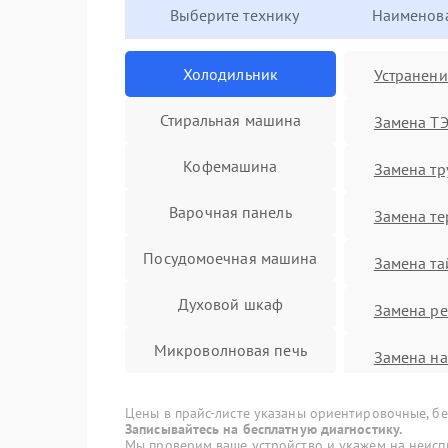
Выберите технику
Наименова
Холодильник
Устранени
Стиральная машина
Замена Т
Кофемашина
Замена т
Варочная панель
Замена те
Посудомоечная машина
Замена та
Духовой шкаф
Замена ре
Микроволновая печь
Замена на
Пароварка
Замена фи
Цены в прайс-листе указаны ориентировочные, без
Записывайтесь на бесплатную диагностику.
Сушильная машина
Мы проверим ваше устройство и укажем на неисп