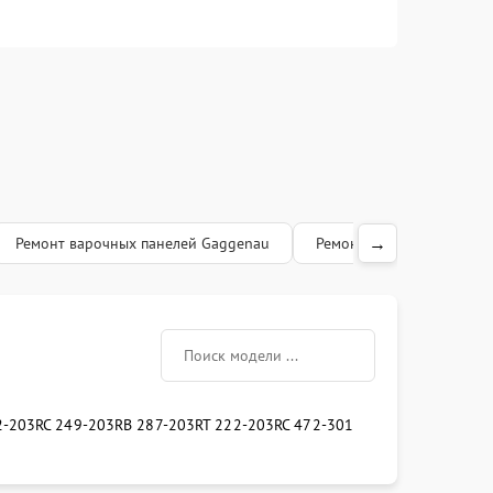
→
Ремонт варочных панелей Gaggenau
Ремонт посудомоечных 
2-203
RC 249-203
RB 287-203
RT 222-203
RC 472-301