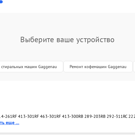
Выберите ваше устройство
 стиральных машин Gaggenau
Ремонт кофемашин Gaggenau
14-261
RF 413-301
RF 463-301
RF 413-300
RB 289-203
RB 292-311
RC 22
ь еще ...