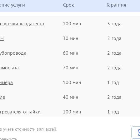
ние услуги
Срок
Гарантия
е утечки хладагента
100 мин
3 года
ЭН
30 мин
2 года
рубопровода
60 мин
2 года
рмостата
70 мин
2 года
ймера
100 мин
1 год
ле
40 мин
2 года
гревателя оттайки
100 мин
1 год
льтра осушителя
60 мин
1 год
 учета стоимости запчастей.
равность.