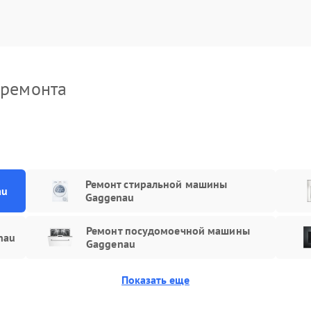
мена датчика
80 мин
2 года
уры
а дренажной системы
70 мин
3 года
 ремонта
Ремонт стиральной машины
au
Gaggenau
Ремонт посудомоечной машины
nau
Gaggenau
Показать еще