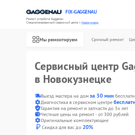
FIX-GAGGENAU
Ремонт устройств Gaggenau
Специализированный cервисный центр г.
Новокузнецк
Мы ремонтируем
Срочный ремонт
Це
Сервисный центр G
в Новокузнецке
за 30 мин
Выезд мастера на дом
бесплатн
бесплат
Диагностика в сервисном центре
Гарантия на ремонт и запчасти до 3х лет
Честные цены на ремонт - от 300 рублей
Оригинальные комплектующие
20%
Скидка для вас до
Ремонт холодильников Gaggenau
Ремонт стиральных машин Gaggenau
Ремонт варочных панелей Gaggenau
Ремонт посудомоечных машин Gaggenau
Ремонт духовых шкафов Gaggenau
Ремонт микроволновых печей Gaggenau
Ремонт сушильных машин Gaggenau